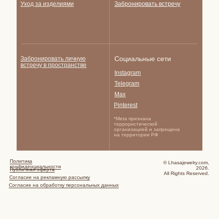
Уход за изделиями
Забронировать встречу
Социальные сети
Забронировать личную
встречу в пространстве
Instagram
Telegram
Max
Pinterest
*Meta признана
террористической
организацией и запрещена
на территории РФ
Политика
© Lhasajewelry.com,
конфиденциальности
2026.
Публичная оферта
All Rights Reserved.
Согласие на рекламную рассылку
Согласие на обработку персональных данных