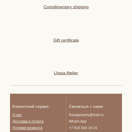
Complimentary shipping
Gift certificate
Lhasa Atelier
Клиентский сервис
Связаться с нами
О нас
lhasajewelry@mail.ru
Доставка и опла
та
What's App
Условия возврата
+7 916 504 18 15