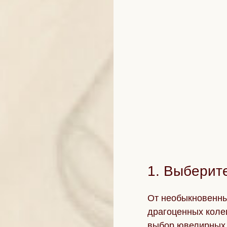
1. Выберит
От необыкновенны
драгоценных коле
выбор ювелирных 