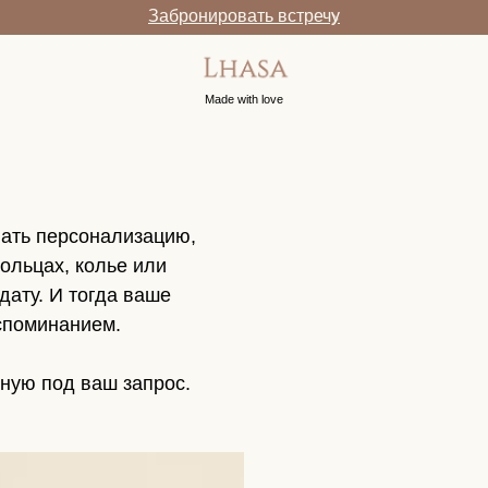
Забронировать встречу
Made with love
лать персонализацию,
ольцах, колье или
дату. И тогда ваше
споминанием.
ную под ваш запрос.