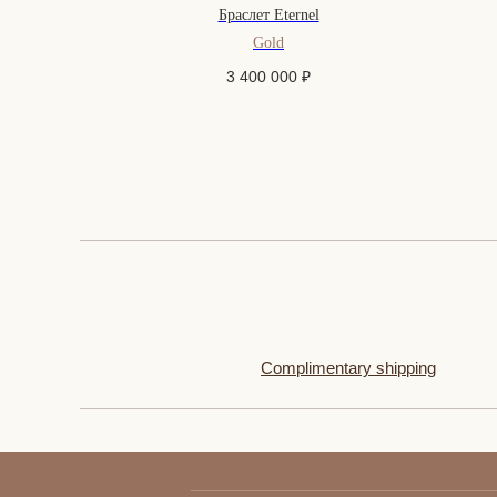
Ruby
Браслет Eternel
Gold
3 400 000
₽
Complimentary shipping