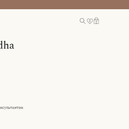
0
0
dha
/RU
онсультантом