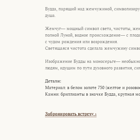
Будда, парящий над жемчужиной, символизиру
душа.
Жемчуг— мощный символ света, чистоты, женс
полной Луной, водное происхождение— с плод
с чудом рождения или возрождения.
Светящаяся чистота сделала жемчужину симво
Изображение Будды на моносерьге— необыкно
людям, идущим по пути духовного развития, си
Детали:
Материал: в белом золоте 750 (желтое и розово
Камни: бриллианты в значке Будда, крупная 
Забронировать встречу
›