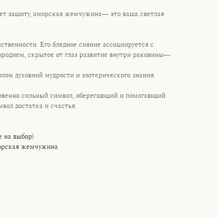
ет защиту, аморская жемчужина— это ваша светлая
твенности. Его бледное сияние ассоциируется с
ородием, скрытое от глаз развитие внутри раковины—
лом духовной мудрости и эзотерического знания.
венно сильный символ, оберегающий и помогающий
мвол достатка и счастья.
е на выбор)
морская жемчужина