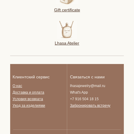
Gift certificate
Lhasa Atelier
Клиентский сервис
Связаться с нами
О нас
lhasajewelry@mail.ru
Доставка и опла
та
What's App
Условия возврата
+7 916 504 18 15
Уход за изделиями
Забронировать встречу