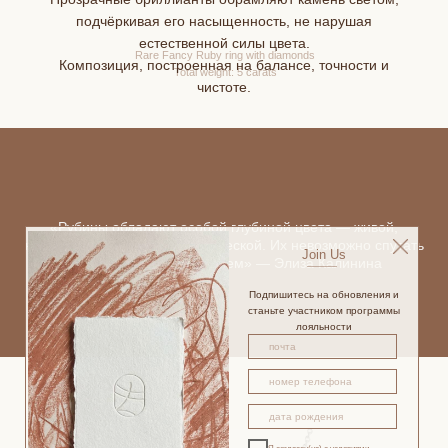
подчёркивая его насыщенность, не нарушая
естественной силы цвета.
Rare Fancy Ruby ring with diamonds
Композиция, построенная на балансе, точности и
Total weight: 5 carats
чистоте.
«Рубины обладают особой глубиной цвета — живой,
насыщенной и почти гипнотической. Их невозможно спутать
Join Us
ни с одним другим камнем» — Элиза Калинина
Подпишитесь на обновления и
станьте участником программы
лояльности