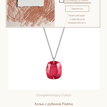
Я согласен(на) с условиями
политики конфиденциальности
Подписаться
Клиентский сервис
+7 (916) 504-18-15
lhasajewelry@mail.ru
Complementary Colour
Cozy winter with Lhasa!
Колье с рубином Padma