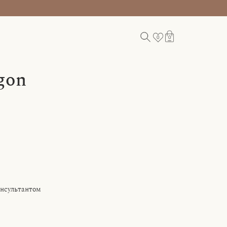
0
0
gon
/RU
онсультантом