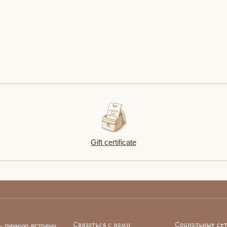
Gift certificate
Связаться с нами
Социальные се
ь личную встречу