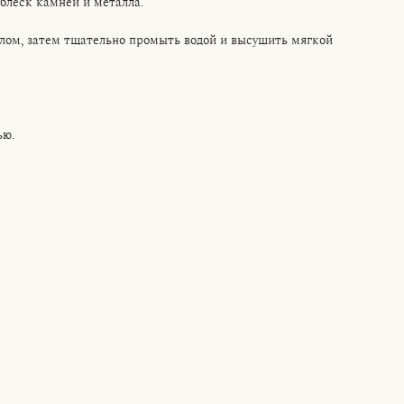
блеск камней и металла.
лом, затем тщательно промыть водой и высушить мягкой
ью.