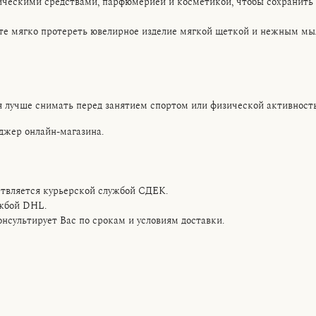
ическими средствами, парфюмерией и косметикой, чтобы сохранить 
ете мягко протереть ювелирное изделие мягкой щеткой и нежным мы
я лучше снимать перед занятием спортом или физической активност
джер онлайн-магазина.
твляется курьерской службой CДЕК.
ужбой DHL.
сультирует Вас по срокам и условиям доставки.