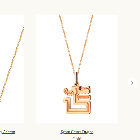
 by Ashram
Кулон Chines Dragon
Gold