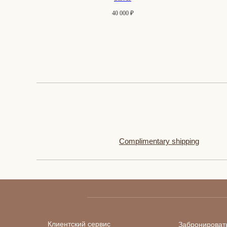
40 000
₽
Complimentary shipping
Клиентский сервис
Забронироват