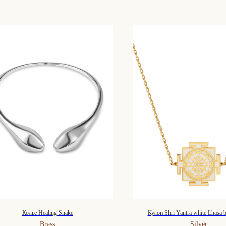
Колье Healing Snake
Кулон Shri Yantra white Lhasa
Brass
Silver