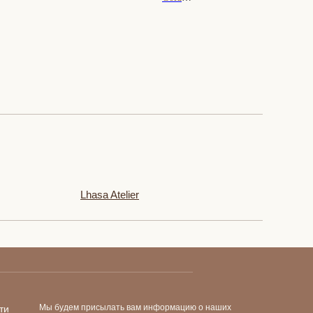
240 000 ₽
Lhasa Atelier
Мы будем присылать вам информацию о наших
ти