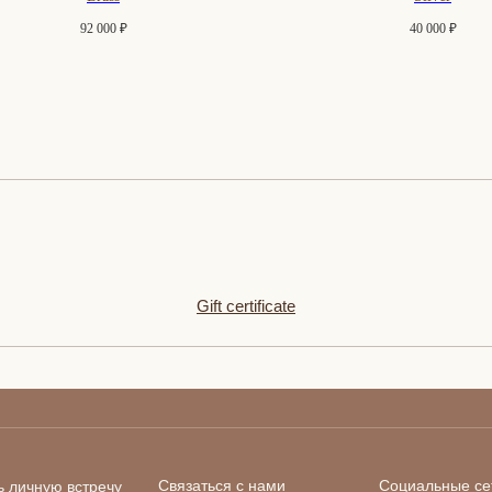
92 000
₽
40 000
₽
Gift certificate
Связаться с нами
Социальные се
ь личную встречу