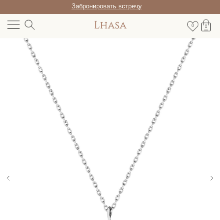
Забронировать встречу
0
0
/RU