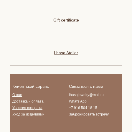
Gift certificate
Lhasa Atelier
Клиентский сервис
Связаться с нами
О нас
lhasajewelry@mail.ru
Доставка и опла
та
What's App
Условия возврата
+7 916 504 18 15
Уход за изделиями
Забронировать встречу