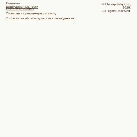
Политика
© Lhasajewelry.com,
конфиденциальности
2026.
Публичная оферта
All Rights Reserved.
Согласие на рекламную рассылку
Согласие на обработку персональных данных