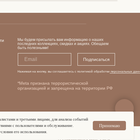
Мы будем присылать вам информацию о наших
ти
последних коллекциях, скидках и акциях. Обещаем
быть полезными!
Подписаться
Нажимая на кнопку, вы соглашаетесь с политикой обработки
персональных дан
*Meta признана террористической
организацией и запрещена на территории РФ
листами и третьими лицами, для анализа событий
твиями с пользователями и обслуживание.
Принимаю
словия его использования.
© Lhasajewelry.com, 2026.