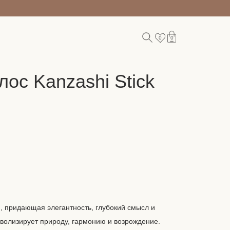
0
0
ос Kanzashi Stick
/RU
, придающая элегантность, глубокий смысл и
мволизирует природу, гармонию и возрождение.