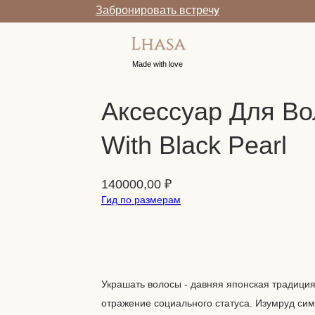
Забронировать встречу
Made with love
Аксессуар Для Вол
With Black Pearl
140000,00
₽
Гид по размерам
В корзину
Украшать волосы - давняя японская традиция
отражение социального статуса. Изумруд си