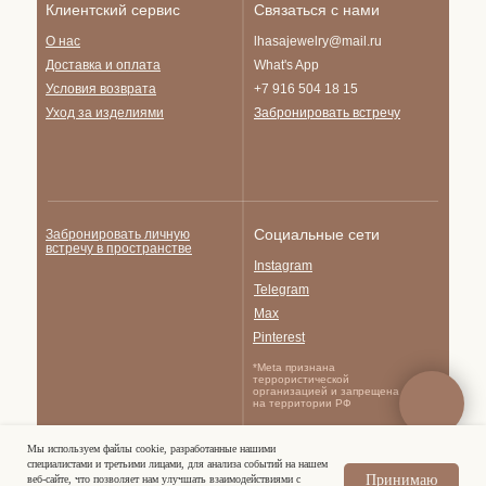
Клиентский сервис
Связаться с нами
О нас
lhasajewelry@mail.ru
Доставка и опла
та
What's App
Условия возврата
+7 916 504 18 15
Уход за изделиями
Забронировать встречу
Социальные сети
Забронировать личную
встречу в пространстве
Instagram
Telegram
Max
Pinterest
*Meta признана
террористической
организацией и запрещена
на территории РФ
Мы используем файлы cookie, разработанные нашими
Политика
специалистами и третьими лицами, для анализа событий на нашем
© Lhasajewelry.com,
конфиденциальности
2026.
Принимаю
веб-сайте, что позволяет нам улучшать взаимодействиями с
Публичная оферта