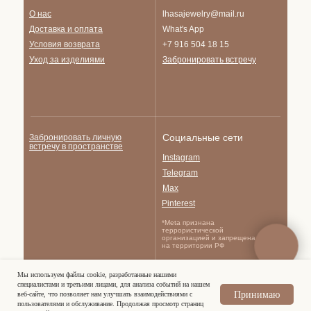
О нас
lhasajewelry@mail.ru
Доставка и опла
та
What's App
Условия возврата
+7 916 504 18 15
Уход за изделиями
Забронировать встречу
Социальные сети
Забронировать личную
встречу в пространстве
Instagram
Telegram
Max
Pinterest
*Meta признана
террористической
организацией и запрещена
на территории РФ
Мы используем файлы cookie, разработанные нашими
Политика
специалистами и третьими лицами, для анализа событий на нашем
© Lhasajewelry.com,
конфиденциальности
2026.
Принимаю
веб-сайте, что позволяет нам улучшать взаимодействиями с
Публичная оферта
All Rights Reserved.
пользователями и обслуживание. Продолжая просмотр страниц
Согласие на рекламную рассылку