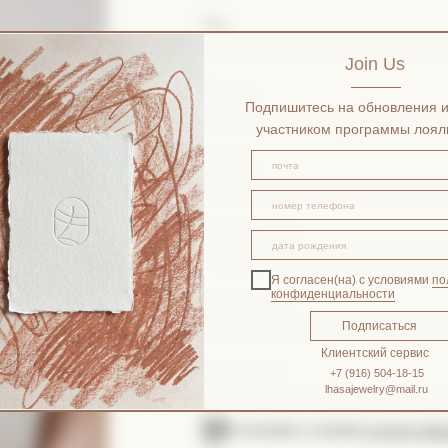
Join Us
Подпишитесь на обновления и
участником программы лоял
Я согласен(на) с условиями
по
конфиденциальности
Подписаться
Клиентский сервис
+7 (916) 504-18-15
lhasajewelry@mail.ru
Я согласен(на) с условиями
политики конфи